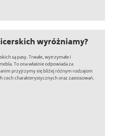
picerskich wyróżniamy?
ich są pasy. Trwałe, wytrzymałe i
 mebla. To ona właśnie odpowiada za
Zanim przyjrzymy się bliżej różnym rodzajom
ch cech charakterystycznych oraz zastosowań.