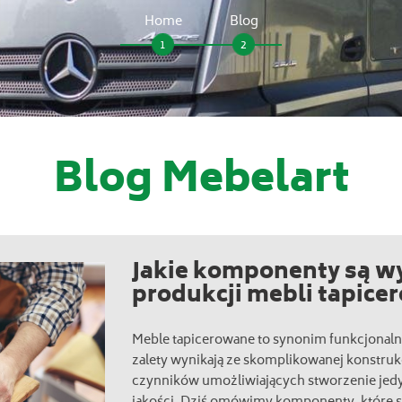
Home
Blog
1
2
Blog Mebelart
Jakie komponenty są w
produkcji mebli tapice
Meble tapicerowane to synonim funkcjonalnoś
zalety wynikają ze skomplikowanej konstrukc
czynników umożliwiających stworzenie jed