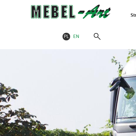
St
PL
EN