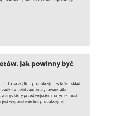
są stosowane podczas wyrobu tego rodzaju
ietów. Jak powinny być
czą. To raczej linia produkcyjna, w której skład
erzadko w pełni zautomatyzowane albo
owlany, który przed wejściem na rynek musi
 jest wyposażenie linii produkcyjnej