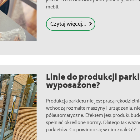
jakości. Dziś omówimy komponenty, które 
mebli.
Czytaj więcej...
Linie do produkcji park
wyposażone?
Produkcja parkietu nie jest pracą rękodzielni
wchodzą rozmaite maszyny i urządzenia, ni
półautomatyczne. Efektem jest produkt bud
spełniać określone normy. Dlatego tak ważne
parkietów. Co powinno się w nim znaleźć?